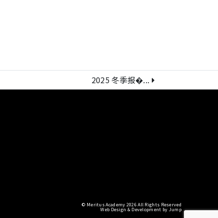
2025 冬季报�...
© Meritus Academy 2026 All Rights Reserved
Web Design & Development
by
Jump