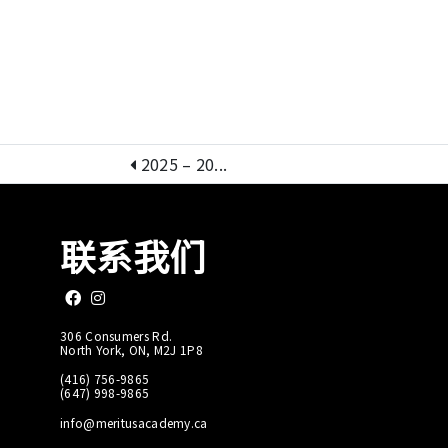
2025 – 20...
联系我们
Like us on Facebook
Follow us on Instagram
306 Consumers Rd.
North York, ON, M2J 1P8
(416) 756-9865
(647) 998-9865
info@meritusacademy.ca