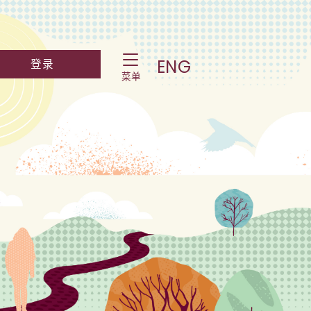
Toggle Navigation
ch Website
Log into student portal
ENG
登录
菜单