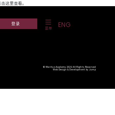
点击这里查看。
Toggle Navigation
ch Website
Log into student portal
ENG
登录
菜单
© Meritus Academy 2026 All Rights Reserved
Web Design & Development
by
Jump