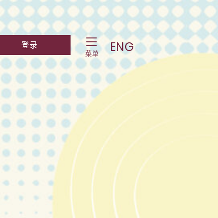
Toggle Navigation
ch Website
Log into student portal
ENG
登录
菜单